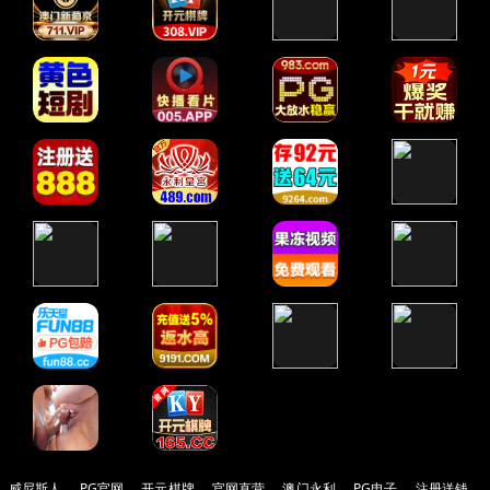
威尼斯人
PG官网
开元棋牌
官网直营
澳门永利
PG电子
注册送钱